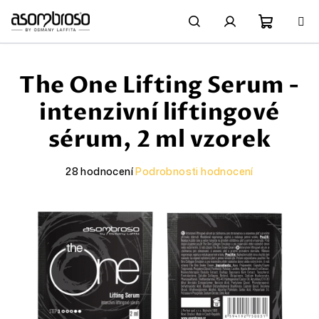
Přejít
na
obsah
Nákupn
Hledat
Přihlášení
The One Lifting Serum -
košík
intenzivní liftingové
sérum, 2 ml vzorek
Průměrné
28 hodnocení
Podrobnosti hodnocení
hodnocení
produktu
UNISEX
je
5,0
z
5
hvězdiček.