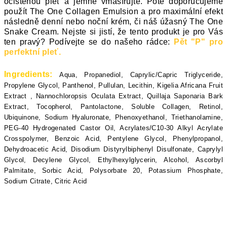
očištěnou pleť a jemně vmasírujte. Poté doporučujeme
použít The One Collagen Emulsion a pro maximální efekt
následně denní nebo noční krém, či náš úžasný The One
Snake Cream. Nejste si jistí, že tento produkt je pro Vás
ten pravý? Podívejte se do našeho rádce:
Pět "P" pro
perfektní pleť
.
Ingredients:
Aqua, Propanediol, Caprylic/Capric Triglyceride,
Propylene Glycol, Panthenol, Pullulan, Lecithin, Kigelia Africana Fruit
Extract , Nannochloropsis Oculata Extract, Quillaja Saponaria Bark
Extract, Tocopherol, Pantolactone, Soluble Collagen, Retinol,
Ubiquinone, Sodium Hyaluronate, Phenoxyethanol, Triethanolamine,
PEG-40 Hydrogenated Castor Oil, Acrylates/C10-30 Alkyl Acrylate
Crosspolymer, Benzoic Acid, Pentylene Glycol, Phenylpropanol,
Dehydroacetic Acid, Disodium Distyrylbiphenyl Disulfonate, Caprylyl
Glycol, Decylene Glycol, Ethylhexylglycerin, Alcohol, Ascorbyl
Palmitate, Sorbic Acid, Polysorbate 20, Potassium Phosphate,
Sodium Citrate, Citric Acid