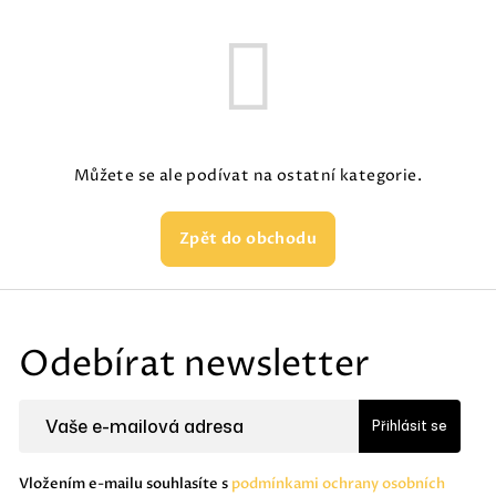
Můžete se ale podívat na ostatní kategorie.
Zpět do obchodu
Z
á
Odebírat newsletter
p
a
Přihlásit se
t
í
Vložením e-mailu souhlasíte s
podmínkami ochrany osobních