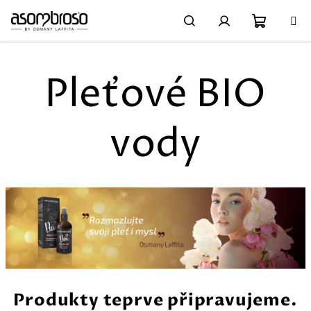
Přejít
na
obsah
Nákupn
Hledat
Přihlášení
Pleťové BIO
košík
vody
Produkty teprve připravujeme.