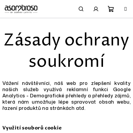
Přejít
na
obsah
Nákupn
Hledat
Přihlášení
Zásady ochrany
košík
soukromí
Vážení návštěvníci, náš web pro zlepšení kvality
našich služeb využívá reklamní funkci Google
Analytics - Demografické přehledy a přehledy zájmů,
která nám umožňuje lépe spravovat obsah webu,
řazení produktů na stránkách atd.
Využití souborů cookie