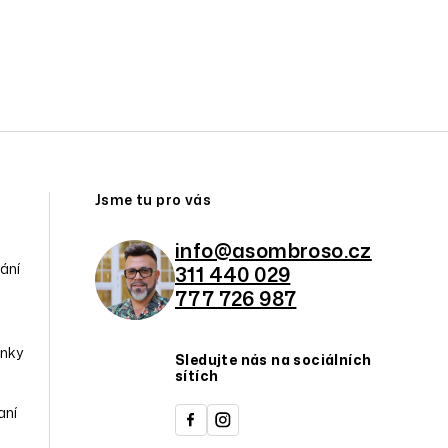
Jsme tu pro vás
info@asombroso.cz
ání
311 440 029
777 726 987
nky
Sledujte nás na sociálních
sítích
aní