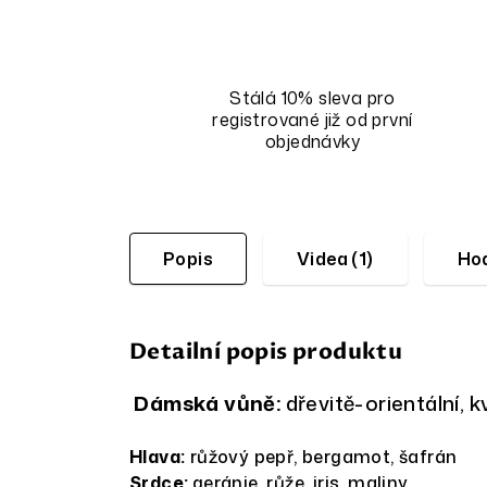
Stálá 10% sleva pro
registrované již od první
objednávky
Popis
Videa (1)
Hod
Detailní popis produktu
Dámská vůně:
dřevitě-orientální, 
Hlava:
růžový pepř, bergamot, šafrán
Srdce:
geránie, růže, iris, maliny