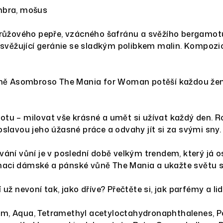
mbra, mošus
o růžového pepře, vzácného šafránu a svěžího bergamo
 osvěžující geránie se sladkým polibkem malin. Kompoz
ůně Asombroso The Mania for Woman potěší každou ženu,
tu – milovat vše krásné a umět si užívat každý den. 
slavou jeho úžasné práce a odvahy jít si za svými sny.
ání vůní je v poslední době velkým trendem, který já os
ci dámské a pánské vůně The Mania a ukažte světu svůj
ž nevoní tak, jako dříve? Přečtěte si, jak parfémy a lid
um, Aqua, Tetramethyl acetyloctahydronaphthalenes, Po