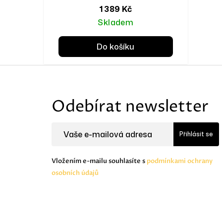
1 389 Kč
Skladem
Do košíku
Z
á
Odebírat newsletter
p
a
Přihlásit se
t
Vložením e-mailu souhlasíte s
podmínkami ochrany
í
osobních údajů