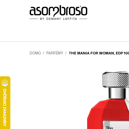
Přejít
na
obsah
DOMŮ
/
PARFÉMY
/
THE MANIA FOR WOMAN, EDP 10
FOR WOMEN