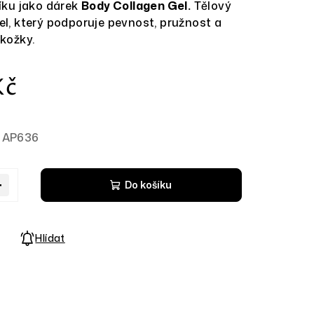
íku jako dárek
Body Collagen Gel.
Tělový
l, který podporuje pevnost, pružnost a
kožky.
Měrná
Kč
cena:
AP636
+
Do košíku
Hlídat