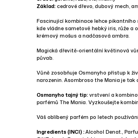
Základ:
cedrové dřevo, dubový mech, a
Fascinující kombinace lehce pikantníh
kde vládne sametově hebký iris, růže a
krémový mošus a nadčasová ambra.
Magická dřevitě-orientální květinová v
půvab.
Vůně zosobňuje Osmanyho přístup k živo
narozenin. Asombroso the Mania je tak o
Osmanyho tajný tip:
vrstvení a kombinov
parfémů The Mania. Vyzkoušejte kombina
Váš oblíbený parfém po letech používání u
Ingredients (INCI) :
Alcohol Denat., Parf