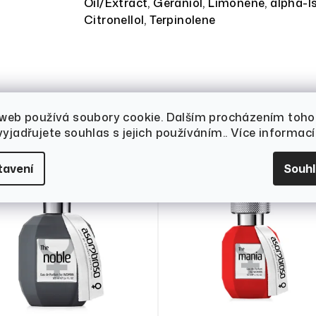
Oil/Extract, Geraniol, Limonene, alpha-I
Citronellol, Terpinolene
Související produkty
 web používá soubory cookie. Dalším procházením toho
yjadřujete souhlas s jejich používáním.. Více informac
tavení
Souh
EN
FOR WOMEN