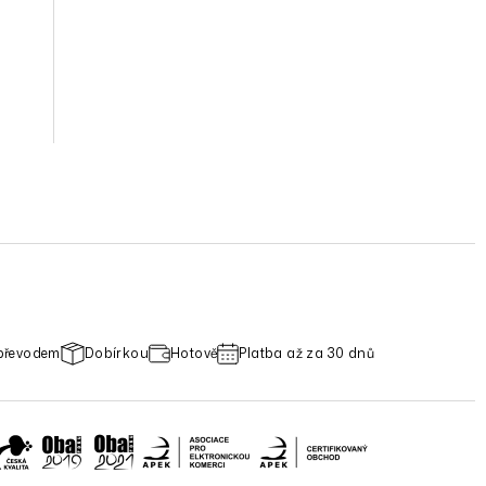
převodem
Dobírkou
Hotově
Platba až za 30 dnů