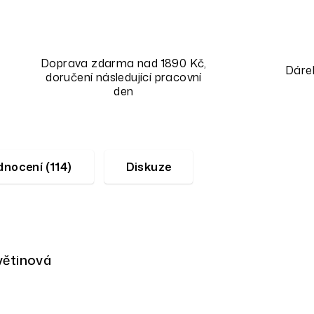
Doprava zdarma nad 1890 Kč,
Dáre
doručení následující pracovní
den
nocení (114)
Diskuze
květinová