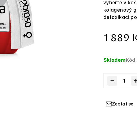
vyberte v koš
z
kolagenový ge
5
detoxikaci po
hvězdiček.
1 889 
Skladem
Kód:
−
Zeptat se