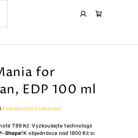
Přihlášení
Nákupní
košík
Mania for
n, EDP 100 ml
í
Podrobnosti hodnocení
otě 789 Kč: Vyzkoušejte technologii
®-Shape!
K objednávce nad 1800 Kč si