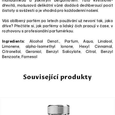
mandarinkou a jiskřivým bergamotem. Tato květinově-
dřevitá, mošusová delikátní vůně dodává dechberoucí pocit
čistoty a svěžesti a je vhodná pro každodenní nošení.
Váš oblíbený parfém po letech používání už nevoní tak, jako
dříve? Přečtěte si, jak parfémy a lidský čich pracují v čase, v
rozhovoru s profesionální parfumérkou.
Ingredients:
Alcohol Denat., Parfum, Aqua, Linalool,
Limonene, alpha-Isomethyl Ionone, Hexyl Cinnamal,
Citronellol, Geraniol, Benzyl Salicylate, Citral, Benzyl
Benzoate, Farnesol
Související produkty
FOR WOMEN