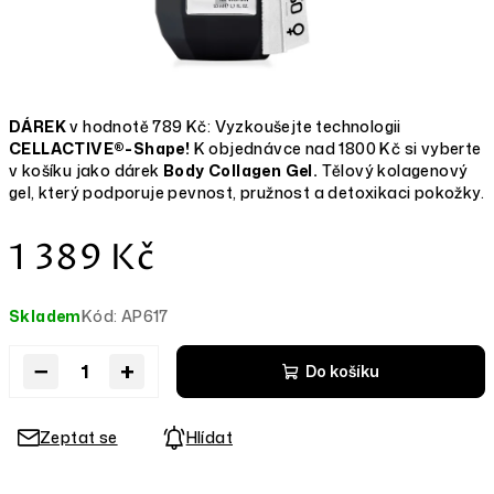
DÁREK
v hodnotě 789 Kč: Vyzkoušejte technologii
CELLACTIVE®-Shape!
K objednávce nad 1800 Kč si vyberte
v košíku jako dárek
Body Collagen Gel.
Tělový kolagenový
gel, který podporuje pevnost, pružnost a detoxikaci pokožky.
Měrná
1 389 Kč
cena:
Skladem
Kód:
AP617
−
+
Do košíku
Zeptat se
Hlídat