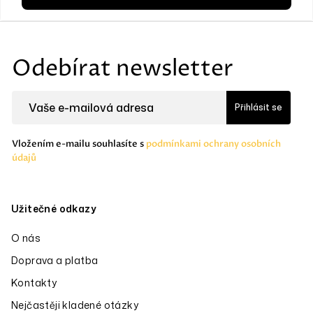
Z
á
Odebírat newsletter
p
a
Přihlásit se
t
í
Vložením e-mailu souhlasíte s
podmínkami ochrany osobních
údajů
Užitečné odkazy
O nás
Doprava a platba
Kontakty
Nejčastěji kladené otázky