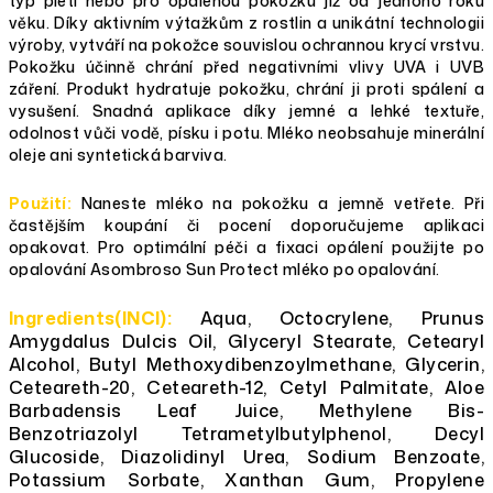
typ pleti nebo pro opálenou pokožku již od jednoho roku
věku. Díky aktivním výtažkům z rostlin a unikátní technologii
výroby, vytváří na pokožce souvislou ochrannou krycí vrstvu.
Pokožku účinně chrání před negativními vlivy UVA i UVB
záření. Produkt hydratuje pokožku, chrání ji proti spálení a
vysušení. Snadná aplikace díky jemné a lehké textuře,
odolnost vůči vodě, písku i potu. Mléko neobsahuje minerální
oleje ani syntetická barviva.
Použití:
Naneste mléko na pokožku a jemně vetřete. Při
častějším koupání či pocení doporučujeme aplikaci
opakovat. Pro optimální péči a fixaci opálení použijte po
opalování Asombroso Sun Protect mléko po opalování.
Ingredients(INCI):
Aqua, Octocrylene, Prunus
Amygdalus Dulcis Oil, Glyceryl Stearate, Cetearyl
Alcohol, Butyl Methoxydibenzoylmethane, Glycerin,
Ceteareth-20, Ceteareth-12, Cetyl Palmitate, Aloe
Barbadensis Leaf Juice, Methylene Bis-
Benzotriazolyl Tetrametylbutylphenol, Decyl
Glucoside, Diazolidinyl Urea, Sodium Benzoate,
Potassium Sorbate, Xanthan Gum, Propylene