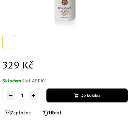
Měrná
329 Kč
cena:
Skladem
Kód:
ASP101
−
+
Do košíku
Zeptat se
Hlídat