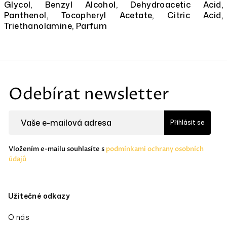
Glycol, Benzyl Alcohol, Dehydroacetic Acid,
Panthenol, Tocopheryl Acetate, Citric Acid,
Triethanolamine, Parfum
Z
á
Odebírat newsletter
p
a
Přihlásit se
t
í
Vložením e-mailu souhlasíte s
podmínkami ochrany osobních
údajů
Užitečné odkazy
O nás