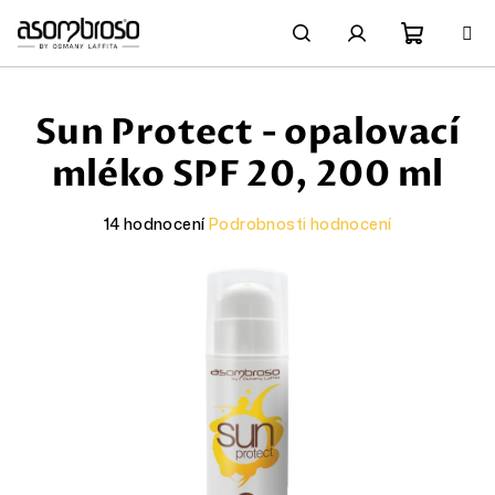
Přejít
na
obsah
Nákupn
Hledat
Přihlášení
Sun Protect - opalovací
košík
mléko SPF 20, 200 ml
Průměrné
14 hodnocení
Podrobnosti hodnocení
hodnocení
produktu
je
4,8
z
5
hvězdiček.