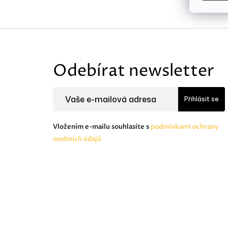
Z
á
Odebírat newsletter
p
a
Přihlásit se
t
Vložením e-mailu souhlasíte s
podmínkami ochrany
í
osobních údajů