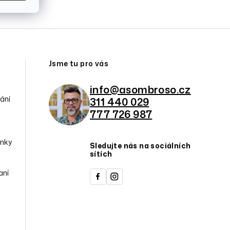
Jsme tu pro vás
info@asombroso.cz
ání
311 440 029
777 726 987
nky
Sledujte nás na sociálních
sítích
aní