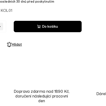
KOL01
+
Do košíku
Hlídat
Doprava zdarma nad 1890 Kč,
Dáre
doručení následující pracovní
den