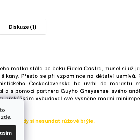
Diskuze (1)
 jeho matka stála po boku Fidela Castra, musel si už 
m šikany. Přesto se při vzpomínce na dětství usmívá.
stického Československa ho uvrhl do marastu mož
l a s pomocí partnera Guyho Gheysense, svého anděla
překážkám vybudoval své vysněné módní miniimpérium
to
í
zde
.
odlání nikdy si nesundat růžové brýle.
lasím