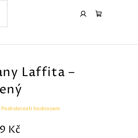
Přihlášení
Nákupní
košík
ny Laffita –
čený
Podrobnosti hodnocení
Měrná
9 Kč
cena: