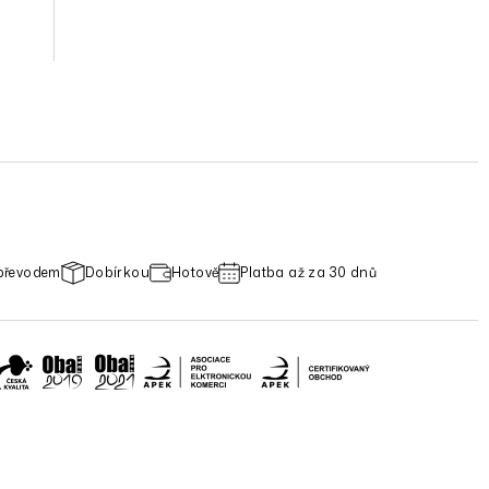
převodem
Dobírkou
Hotově
Platba až za 30 dnů