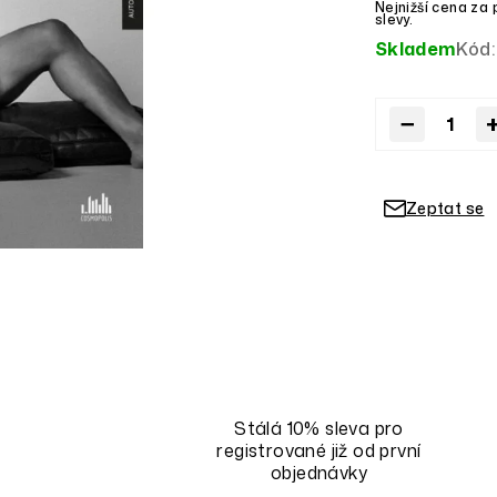
z
Skladem
Kód:
5
hvězdiček.
−
Zeptat se
Stálá 10% sleva pro
registrované již od první
objednávky