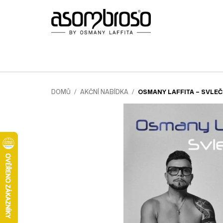
Přejít
na
obsah
DOMŮ
/
AKČNÍ NABÍDKA
/
OSMANY LAFFITA – SVLE