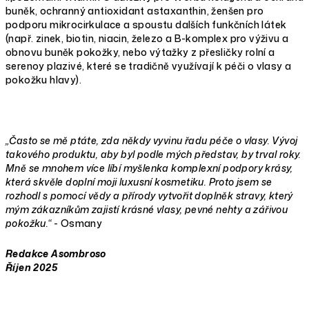
buněk, ochranný antioxidant astaxanthin, ženšen pro
podporu mikrocirkulace a spoustu dalších funkčních látek
(např. zinek, biotin, niacin, železo a B-komplex pro výživu a
obnovu buněk pokožky, nebo výtažky z přesličky rolní a
serenoy plazivé, které se tradičně využívají k péči o vlasy a
pokožku hlavy).
„
Často se mě ptáte, zda někdy vyvinu řadu péče o vlasy. Vývoj
takového produktu, aby byl podle mých představ, by trval roky.
Mně se mnohem více líbí myšlenka komplexní podpory krásy,
která skvěle doplní moji luxusní kosmetiku. Proto jsem se
rozhodl s pomocí vědy a přírody vytvořit doplněk stravy, který
mým zákazníkům zajistí krásné vlasy, pevné nehty a zářivou
pokožku.
“
- Osmany
Redakce Asombroso
Říjen 2025