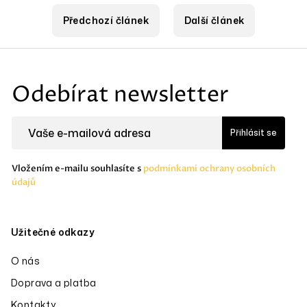
Předchozí článek
Další článek
Z
á
Odebírat newsletter
p
a
Přihlásit se
t
í
Vložením e-mailu souhlasíte s
podmínkami ochrany osobních
údajů
Užitečné odkazy
O nás
Doprava a platba
Kontakty