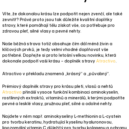
Víte, že dokonalou krásu lze podpořit nejen zvenčí, ale také
zevnitř? Právě proto jsou tak důležité kvalitní doplňky
stravy, které pomáhají tělu získat vše, co potřebuje pro
zdravou pleť, silné vlasy a pevné nehty.
Naše běžná strava totiž obsahuje čím dál méně živin a
klíčových prvků, je tedy velmi vhodné doplňovat vše
potřebné. Dopřejte si proto letošní velkou novinku, která
dokonale podpoří vaši krásu – doplněk stravy
Atractivo
.
Atractivo v překladu znamená „krásný“ a „půvabný“.
Prémiový doplněk stravy pro krásu pleti, vlasů a nehtů
Atractivo
přináší vysoce funkční kombinaci aminokyselin,
rostlinných extraktů, vitamínů a minerálů, kterými podpoříte
pevné a lesklé vlasy, pružnou pleť, silné a odolné nehty.
Najdete v něm např. aminokyseliny L-methionin a L-cystein
pro tvorbu keratinu, hydratující kyselinu hyaluronovou,
lipozomální vitamin C důležitý pro tvorbu kolagenu a ochranu