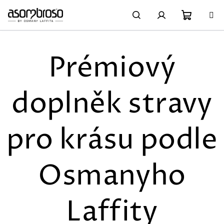
Přejít
na
obsah
Nákupn
Hledat
Přihlášení
Prémiový
košík
doplněk stravy
pro krásu podle
Osmanyho
Laffity